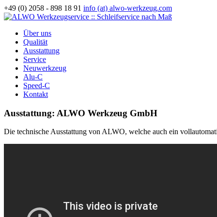
+49 (0) 2058 - 898 18 91
info (at) alwo-werkzeug.com
Über uns
Qualität
Ausstattung
Service
Neuwerkzeug
Alu-C
Speed-C
Kontakt
Ausstattung:
ALWO Werkzeug GmbH
Die technische Ausstattung von ALWO, welche auch ein vollautomatisch